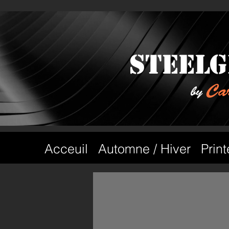
steelg
Car
by
Acceuil
Automne / Hiver
Prin