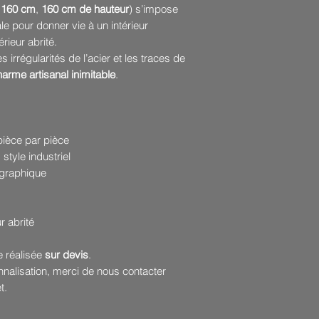
 160 cm
,
160 cm de hauteur
) s’impose
ale pour donner vie à un intérieur
ieur abrité.
irrégularités de l’acier et les traces de
arme artisanal inimitable
.
pièce par pièce
tyle industriel
 graphique
r abrité
e réalisée
sur devis
.
alisation, merci de nous contacter
t.