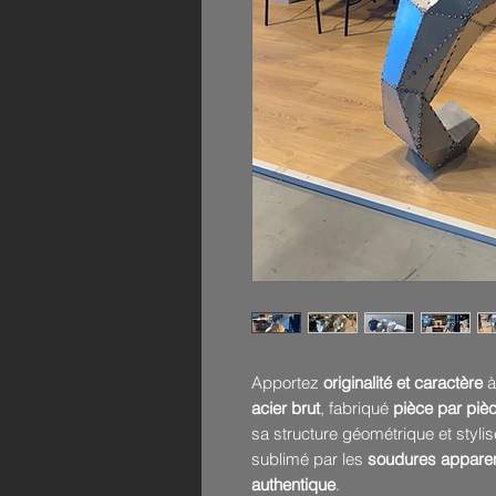
Apportez
originalité et caractère
à
acier brut
, fabriqué
pièce par piè
sa structure géométrique et stylis
sublimé par les
soudures appare
authentique
.