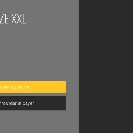
ZE XXL
x
jouter au panier
mander et payer