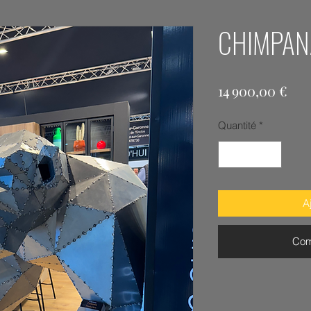
CHIMPAN
Pri
14 900,00 €
Quantité
*
A
Com