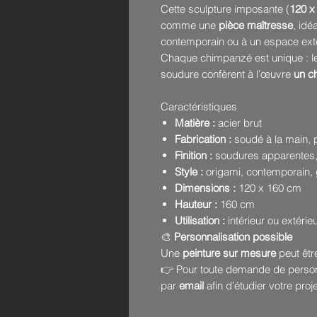
Cette sculpture imposante (
120 x
comme une
pièce maîtresse
, idé
contemporain ou à un espace extér
Chaque chimpanzé est unique : les 
soudure confèrent à l’œuvre
un ch
Caractéristiques
Matière :
acier brut
Fabrication :
soudé à la main, 
Finition :
soudures apparentes, s
Style :
origami, contemporain,
Dimensions :
120 x 160 cm
Hauteur :
160 cm
Utilisation :
intérieur ou extérieu
🎨
Personnalisation possible
Une
peinture sur mesure
peut êtr
👉 Pour toute demande de personn
par
email
afin d’étudier votre proje