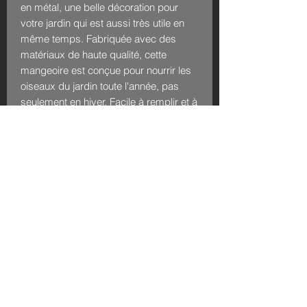
en métal, une belle décoration pour
votre jardin qui est aussi très utile en
même temps. Fabriquée avec des
matériaux de haute qualité, cette
mangeoire est conçue pour nourrir les
oiseaux du jardin toute l'année, pas
seulement en hiver. Facile à remplir et à
nettoyer, elle offre un moyen pratique
de soutenir la vie sauvage tout en
ajoutant une touche de charme à votre
espace en plein air. Ne manquez pas
l'occasion d'attirer de magnifiques
oiseaux dans votre jardin avec notre
mangeoire à oiseaux en métal.
Commandez la vôtre dès aujourd'hui et
profitez du spectacle de la nature
depuis votre propre maison.
2 points d'accroche pour un vissage au
mur ou une suspension par cordes.